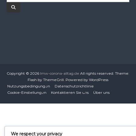
e
a
S
e
r
a
r
c
c
h
h
f
o
r
:
Copyright © 2026
lmw-corona-alltag.de
All rights reserved. Theme:
Flash
by ThemeGrill. Powered by
WordPress
Nutzungsbedingungen
Datenschutzrichtlinie
Cookie-Einstellungen
Kontaktieren Sie uns
Über uns
We respect your privacy