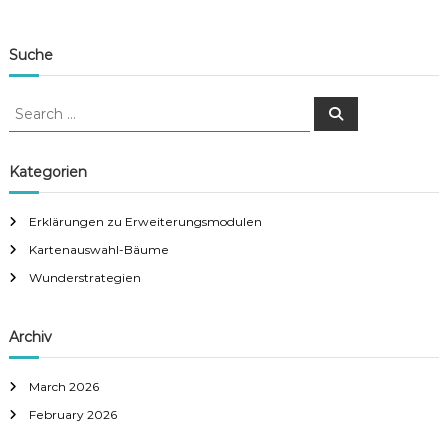
Suche
S
S
e
e
a
a
r
c
r
Kategorien
h
c
h
Erklärungen zu Erweiterungsmodulen
f
Kartenauswahl-Bäume
o
r
Wunderstrategien
:
Archiv
March 2026
February 2026