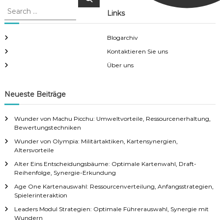
e
e
a
Links
a
r
c
r
h
c
Blogarchiv
h
Kontaktieren Sie uns
f
Über uns
o
r
:
Neueste Beiträge
Wunder von Machu Picchu: Umweltvorteile, Ressourcenerhaltung,
Bewertungstechniken
Wunder von Olympia: Militärtaktiken, Kartensynergien,
Altersvorteile
Alter Eins Entscheidungsbäume: Optimale Kartenwahl, Draft-
Reihenfolge, Synergie-Erkundung
Age One Kartenauswahl: Ressourcenverteilung, Anfangsstrategien,
Spielerinteraktion
Leaders Modul Strategien: Optimale Führerauswahl, Synergie mit
Wundern