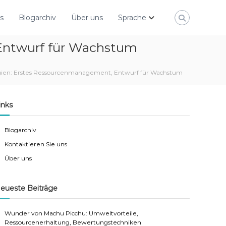
s
Blogarchiv
Über uns
Sprache
 Entwurf für Wachstum
egien: Erstes Ressourcenmanagement, Entwurf für Wachstum
inks
Blogarchiv
Kontaktieren Sie uns
Über uns
eueste Beiträge
Wunder von Machu Picchu: Umweltvorteile,
Ressourcenerhaltung, Bewertungstechniken