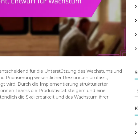
t entscheidend für die Unterstützung des Wachstums und
S
 und Priorisierung wesentlicher Ressourcen umfasst,
gt wird. Durch die Implementierung strukturierter
S
nnen Teams die Produktivität steigern und eine
e
ztendlich die Skalierbarkeit und das Wachstum ihrer
a
r
K
c
h
f
o