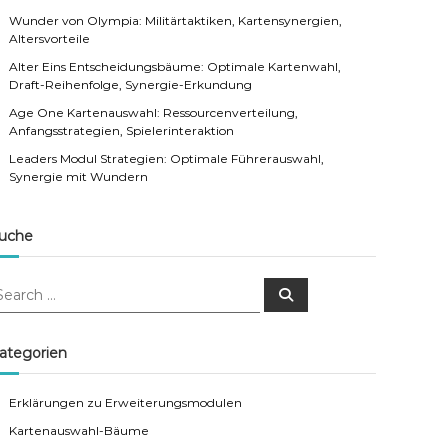
Wunder von Olympia: Militärtaktiken, Kartensynergien,
Altersvorteile
Alter Eins Entscheidungsbäume: Optimale Kartenwahl,
Draft-Reihenfolge, Synergie-Erkundung
Age One Kartenauswahl: Ressourcenverteilung,
Anfangsstrategien, Spielerinteraktion
Leaders Modul Strategien: Optimale Führerauswahl,
Synergie mit Wundern
uche
S
e
a
r
c
ategorien
h
Erklärungen zu Erweiterungsmodulen
Kartenauswahl-Bäume