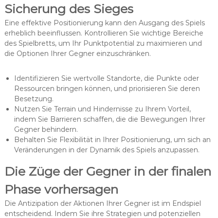
Sicherung des Sieges
Eine effektive Positionierung kann den Ausgang des Spiels
erheblich beeinflussen. Kontrollieren Sie wichtige Bereiche
des Spielbretts, um Ihr Punktpotential zu maximieren und
die Optionen Ihrer Gegner einzuschränken.
Identifizieren Sie wertvolle Standorte, die Punkte oder
Ressourcen bringen können, und priorisieren Sie deren
Besetzung.
Nutzen Sie Terrain und Hindernisse zu Ihrem Vorteil,
indem Sie Barrieren schaffen, die die Bewegungen Ihrer
Gegner behindern.
Behalten Sie Flexibilität in Ihrer Positionierung, um sich an
Veränderungen in der Dynamik des Spiels anzupassen.
Die Züge der Gegner in der finalen
Phase vorhersagen
Die Antizipation der Aktionen Ihrer Gegner ist im Endspiel
entscheidend. Indem Sie ihre Strategien und potenziellen