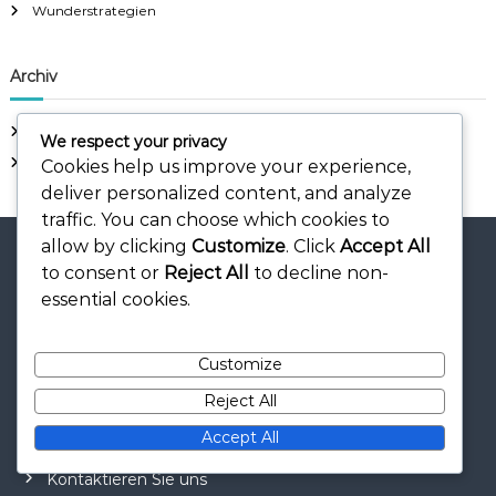
r
Wunderstrategien
:
Archiv
March 2026
We respect your privacy
February 2026
Cookies help us improve your experience,
deliver personalized content, and analyze
traffic. You can choose which cookies to
allow by clicking
Customize
. Click
Accept All
to consent or
Reject All
to decline non-
essential cookies.
Rechtliches
Customize
Nutzungsbedingungen
Reject All
Datenschutzrichtlinie
Accept All
Cookie-Einstellungen
Kontaktieren Sie uns