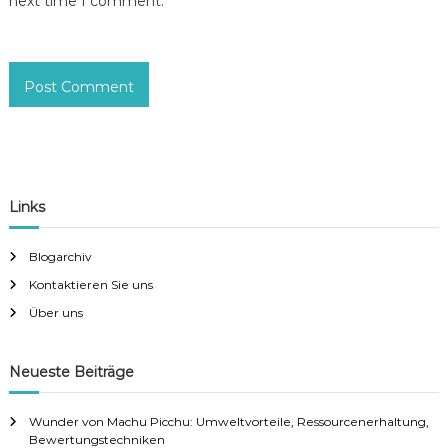
next time I comment.
Links
Blogarchiv
Kontaktieren Sie uns
Über uns
Neueste Beiträge
Wunder von Machu Picchu: Umweltvorteile, Ressourcenerhaltung,
Bewertungstechniken