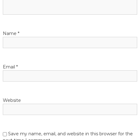
t
i
o
Name
*
n
Email
*
Website
Save my name, email, and website in this browser for the