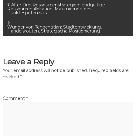
P
Alter Drei Ressourcenstrategien: Endgültige
Ressourcenallokation, Maximierung des
Punktespotenzials
o
Wunder von Tenochtitlan: Stadtentwicklung,
s
Handelsrouten, Strategische Positionierung
t
n
Leave a Reply
Your email address will not be published.
Required fields are
a
marked
*
v
Comment
*
i
g
a