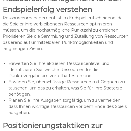
Endspielerfolg verstehen
Ressourcenmanagement ist im Endspiel entscheidend, da
die Spieler ihre verbleibenden Ressourcen optimieren
müssen, um die höchstmögliche Punktzahl zu erreichen.
Priorisieren Sie die Sammlung und Zuteilung von Ressourcen
basierend auf unmittelbaren Punktmöglichkeiten und
langfristigen Zielen.
Bewerten Sie Ihre aktuellen Ressourcenlevel und
identifizieren Sie, welche Ressourcen für die
Punktevergabe am vorteilhaftesten sind.
Erwägen Sie, überschüssige Ressourcen mit Gegnern zu
tauschen, um das zu erhalten, was Sie für Ihre Strategie
benötigen.
Planen Sie Ihre Ausgaben sorgfältig, um zu vermeiden,
dass Ihnen wichtige Ressourcen vor dem Ende des Spiels
ausgehen.
Positionierungstaktiken zur