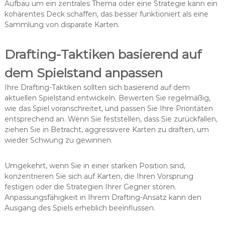
Aufbau um ein zentrales Thema oder eine Strategie kann ein
kohärentes Deck schaffen, das besser funktioniert als eine
Sammlung von disparate Karten.
Drafting-Taktiken basierend auf
dem Spielstand anpassen
Ihre Drafting-Taktiken sollten sich basierend auf dem
aktuellen Spielstand entwickeln. Bewerten Sie regelmäßig,
wie das Spiel voranschreitet, und passen Sie Ihre Prioritäten
entsprechend an. Wenn Sie feststellen, dass Sie zurückfallen,
ziehen Sie in Betracht, aggressivere Karten zu draften, um
wieder Schwung zu gewinnen.
Umgekehrt, wenn Sie in einer starken Position sind,
konzentrieren Sie sich auf Karten, die Ihren Vorsprung
festigen oder die Strategien Ihrer Gegner stören.
Anpassungsfähigkeit in Ihrem Drafting-Ansatz kann den
Ausgang des Spiels erheblich beeinflussen.