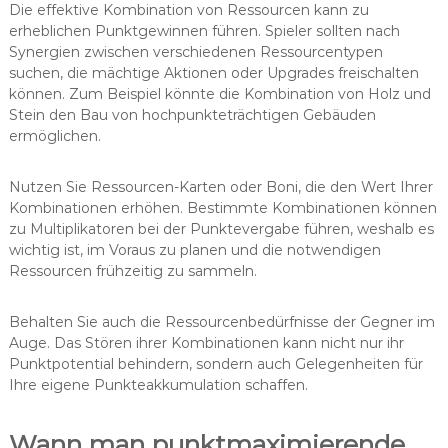
Die effektive Kombination von Ressourcen kann zu
erheblichen Punktgewinnen führen. Spieler sollten nach
Synergien zwischen verschiedenen Ressourcentypen
suchen, die mächtige Aktionen oder Upgrades freischalten
können. Zum Beispiel könnte die Kombination von Holz und
Stein den Bau von hochpunkteträchtigen Gebäuden
ermöglichen.
Nutzen Sie Ressourcen-Karten oder Boni, die den Wert Ihrer
Kombinationen erhöhen. Bestimmte Kombinationen können
zu Multiplikatoren bei der Punktevergabe führen, weshalb es
wichtig ist, im Voraus zu planen und die notwendigen
Ressourcen frühzeitig zu sammeln.
Behalten Sie auch die Ressourcenbedürfnisse der Gegner im
Auge. Das Stören ihrer Kombinationen kann nicht nur ihr
Punktpotential behindern, sondern auch Gelegenheiten für
Ihre eigene Punkteakkumulation schaffen.
Wann man punktmaximierende