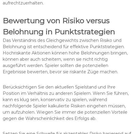
aufrechtzuerhalten.
Bewertung von Risiko versus
Belohnung in Punktstrategien
Das Verständnis des Gleichgewichts zwischen Risiko und
Belohnung ist entscheidend für effektive Punktstrategien.
Hochriskante Aktionen können hohe Belohnungen bringen,
können aber auch scheitern, wenn sie nicht richtig
ausgeführt werden. Spieler sollten die potenziellen
Ergebnisse bewerten, bevor sie riskante Züge machen.
Berücksichtigen Sie den aktuellen Spielstand und Ihre
Position im Verhältnis zu anderen Spielern. Wenn Sie führen,
kann es klug sein, konservativ zu spielen, während
nachfolgende Spieler kalkulierte Risiken eingehen müssen,
um aufzuholen. Wiegen Sie immer die potenziellen Vorteile
gegen die Wahrscheinlichkeit des Erfolgs ab.
Setzen Sie eine Schwelle für akzeptables Risiko basierend auf