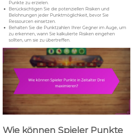
Punkte zu erzielen.
Berücksichtigen Sie die potenziellen Risiken und
Belohnungen jeder Punktmöglichkeit, bevor Sie
Ressourcen einsetzen.
Behalten Sie die Punktzahlen Ihrer Gegner im Auge, um
zu erkennen, wann Sie kalkulierte Risiken eingehen
sollten, um sie zu übertreffen.
Wie können Spieler Punkte