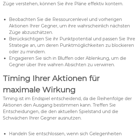
Züge verstehen, können Sie ihre Pläne effektiv kontern.
Beobachten Sie die Ressourcenlevel und vorherigen
Aktionen Ihrer Gegner, um ihre wahrscheinlich nächsten
Züge abzuschätzen.
Berücksichtigen Sie ihr Punktpotential und passen Sie Ihre
Strategie an, um deren Punktmöglichkeiten zu blockieren
oder zu mindern.
Engagieren Sie sich in Bluffen oder Ablenkung, um die
Gegner über Ihre wahren Absichten zu verwirren.
Timing Ihrer Aktionen für
maximale Wirkung
Timing ist im Endspiel entscheidend, da die Reihenfolge der
Aktionen den Ausgang bestimmen kann. Treffen Sie
Entscheidungen, die den aktuellen Spielstand und die
Schwächen Ihrer Gegner ausnutzen.
Handeln Sie entschlossen, wenn sich Gelegenheiten