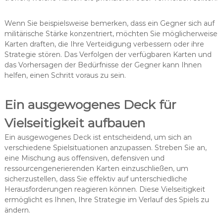
Wenn Sie beispielsweise bemerken, dass ein Gegner sich auf
militärische Stärke konzentriert, möchten Sie möglicherweise
Karten draften, die Ihre Verteidigung verbessern oder ihre
Strategie stören. Das Verfolgen der verfügbaren Karten und
das Vorhersagen der Bedürfnisse der Gegner kann Ihnen
helfen, einen Schritt voraus zu sein.
Ein ausgewogenes Deck für
Vielseitigkeit aufbauen
Ein ausgewogenes Deck ist entscheidend, um sich an
verschiedene Spielsituationen anzupassen. Streben Sie an,
eine Mischung aus offensiven, defensiven und
ressourcengenerierenden Karten einzuschließen, um
sicherzustellen, dass Sie effektiv auf unterschiedliche
Herausforderungen reagieren können. Diese Vielseitigkeit
ermöglicht es Ihnen, Ihre Strategie im Verlauf des Spiels zu
ändern.