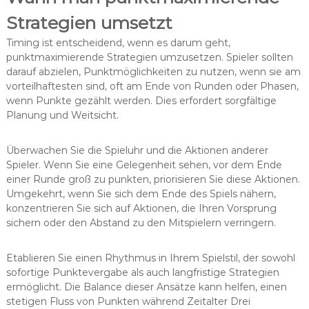
Strategien umsetzt
Timing ist entscheidend, wenn es darum geht,
punktmaximierende Strategien umzusetzen. Spieler sollten
darauf abzielen, Punktmöglichkeiten zu nutzen, wenn sie am
vorteilhaftesten sind, oft am Ende von Runden oder Phasen,
wenn Punkte gezählt werden. Dies erfordert sorgfältige
Planung und Weitsicht.
Überwachen Sie die Spieluhr und die Aktionen anderer
Spieler. Wenn Sie eine Gelegenheit sehen, vor dem Ende
einer Runde groß zu punkten, priorisieren Sie diese Aktionen.
Umgekehrt, wenn Sie sich dem Ende des Spiels nähern,
konzentrieren Sie sich auf Aktionen, die Ihren Vorsprung
sichern oder den Abstand zu den Mitspielern verringern.
Etablieren Sie einen Rhythmus in Ihrem Spielstil, der sowohl
sofortige Punktevergabe als auch langfristige Strategien
ermöglicht. Die Balance dieser Ansätze kann helfen, einen
stetigen Fluss von Punkten während Zeitalter Drei