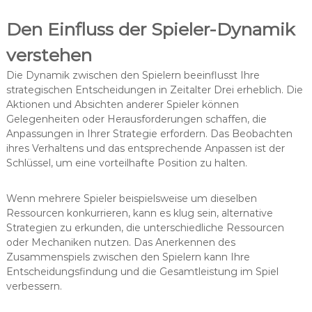
Den Einfluss der Spieler-Dynamik
verstehen
Die Dynamik zwischen den Spielern beeinflusst Ihre
strategischen Entscheidungen in Zeitalter Drei erheblich. Die
Aktionen und Absichten anderer Spieler können
Gelegenheiten oder Herausforderungen schaffen, die
Anpassungen in Ihrer Strategie erfordern. Das Beobachten
ihres Verhaltens und das entsprechende Anpassen ist der
Schlüssel, um eine vorteilhafte Position zu halten.
Wenn mehrere Spieler beispielsweise um dieselben
Ressourcen konkurrieren, kann es klug sein, alternative
Strategien zu erkunden, die unterschiedliche Ressourcen
oder Mechaniken nutzen. Das Anerkennen des
Zusammenspiels zwischen den Spielern kann Ihre
Entscheidungsfindung und die Gesamtleistung im Spiel
verbessern.