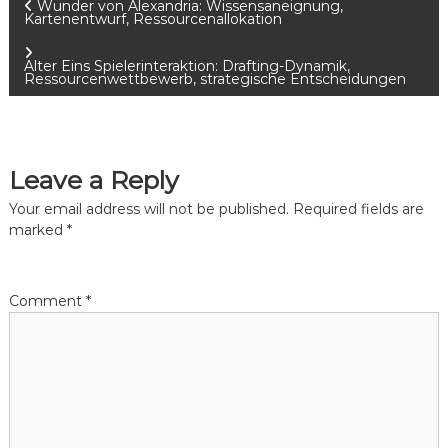
P
Wunder von Alexandria: Wissensaneignung,
Kartenentwurf, Ressourcenallokation
o
Alter Eins Spielerinteraktion: Drafting-Dynamik,
Ressourcenwettbewerb, strategische Entscheidungen
s
t
Leave a Reply
n
Your email address will not be published.
Required fields are
a
marked
*
v
Comment
*
i
g
a