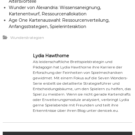
Altersvorteile
Wunder von Alexandria: Wissensaneignung,
Kartenentwurf, Ressourcenallokation
Age One Kartenauswahl: Ressourcenverteilung,
Anfangsstrategien, Spielerinteraktion
Wunderstrategien
Lydia Hawthorne
Als leidenschaftliche Brettspielstrategin und
Pädagogin hat Lydia Hawthorne ihre Karriere der
Erforschung der Feinheiten von Spielmechaniken
gewidmet. Mit einem Fokus auf die Seven Wonders-
Serie erstellt sie detaillierte Strategieführer und
Entscheidungsbäume, um den Spielern zu helfen, das
Spiel zu meistern. Wenn sie nicht gerade Kartendrafts
oder Erweiterungsmodule analysiert, verbringt Lydia
gerne Spielabende mit Freunden und teilt ihre
Erkenntnisse über ihren Blog unter denicek.eu.