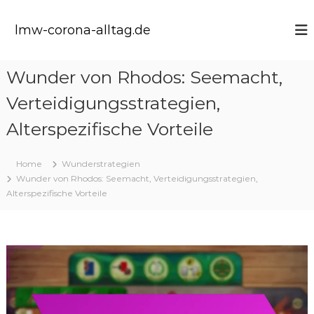
S
k
lmw-corona-alltag.de
i
p
t
Wunder von Rhodos: Seemacht,
o
c
Verteidigungsstrategien,
o
n
Alterspezifische Vorteile
t
e
Home
Wunderstrategien
n
Wunder von Rhodos: Seemacht, Verteidigungsstrategien,
t
Alterspezifische Vorteile