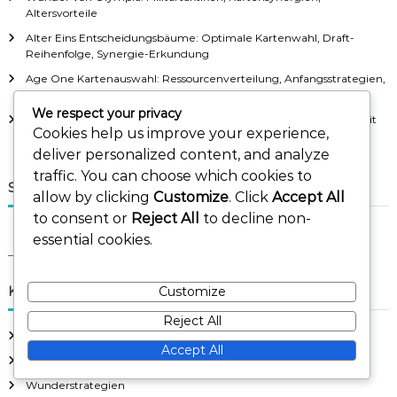
Altersvorteile
Alter Eins Entscheidungsbäume: Optimale Kartenwahl, Draft-
Reihenfolge, Synergie-Erkundung
Age One Kartenauswahl: Ressourcenverteilung, Anfangsstrategien,
Spielerinteraktion
We respect your privacy
Leaders Modul Strategien: Optimale Führerauswahl, Synergie mit
Cookies help us improve your experience,
Wundern
deliver personalized content, and analyze
traffic. You can choose which cookies to
Suche
allow by clicking
Customize
. Click
Accept All
to consent or
Reject All
to decline non-
S
S
essential cookies.
e
e
a
a
r
c
r
Customize
Kategorien
h
c
Reject All
h
Erklärungen zu Erweiterungsmodulen
f
Accept All
Kartenauswahl-Bäume
o
r
Wunderstrategien